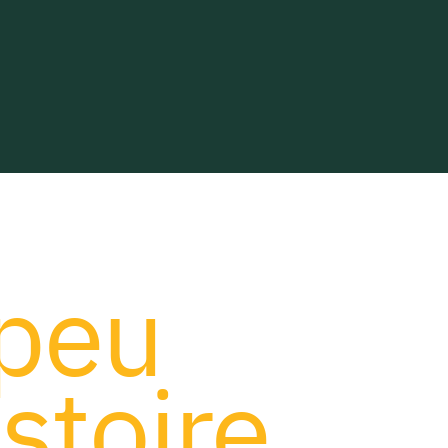
peu
istoire