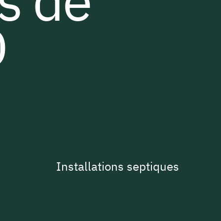
és de
D
Installations septiques