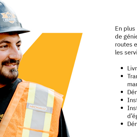
En plus 
de génie
routes 
les serv
Liv
Tra
mar
Dé
Ins
Ins
d’é
Dém