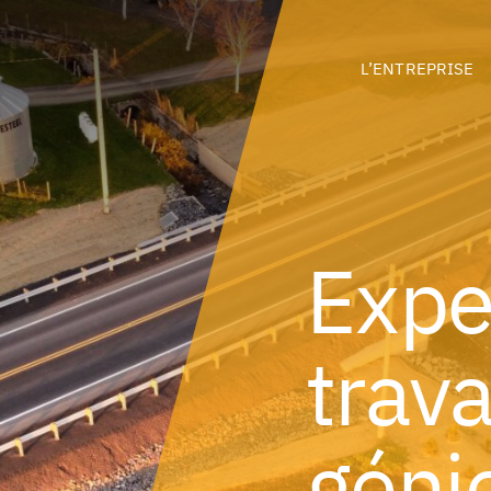
L’ENTREPRISE
Expe
trav
génie