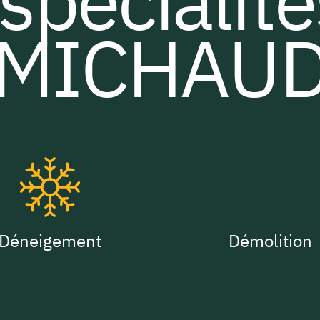
spécialit
MICHAU
Déneigement
Démolition