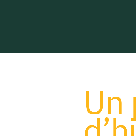
Un 
d’h